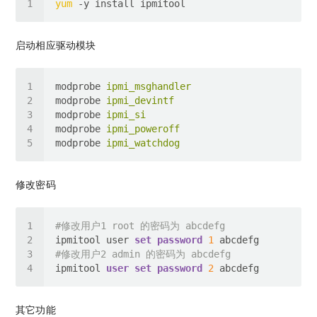
yum
启动相应驱动模块
modprobe
ipmi_msghandler
modprobe
ipmi_devintf
modprobe
ipmi_si
modprobe
ipmi_poweroff
modprobe
ipmi_watchdog
修改密码
#修改用户1 root 的密码为 abcdefg
ipmitool user 
set
password
1
#修改用户2 admin 的密码为 abcdefg
ipmitool 
user
set
password
2
其它功能