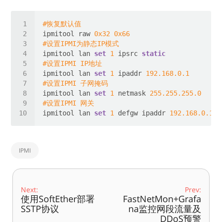
#恢复默认值
ipmitool raw 
0x32
0x66
#设置IPMI为静态IP模式
ipmitool lan 
set
1
 ipsrc 
static
#设置IPMI IP地址
ipmitool lan 
set
1
 ipaddr 
192.168
.0
.1
#设置IPMI 子网掩码
ipmitool lan 
set
1
 netmask 
255.255
.255
.0
#设置IPMI 网关
ipmitool lan 
set
1
 defgw ipaddr 
192.168
.0
.1
IPMI
Next:
Prev:
使用SoftEther部署
FastNetMon+Grafa
SSTP协议
na监控网段流量及
DDoS预警