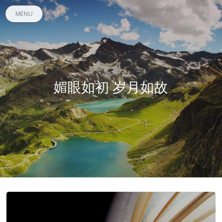
MENU
媚眼如初 岁月如故