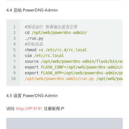
4.4 启动 PowerDNS-Admin
#测试运行 查看输出是否正常
cd
/opt/web/powerdns-admin/
./run.py
#开机自启
chmod
+x /etc/rc.d/rc.local
vim
/etc/rc.local
source
/opt/web/powerdns-admin/flask/bin/acti
export
FLASK_CONF=/opt/web/powerdns-admin/con
export
FLASK_APP=/opt/web/powerdns-admin/powe
/opt/web/powerdns-admin/run.py
/opt/web/power
4.5 设置 PowerDNS-Admin
访问
http://IP:9191
注册新用户