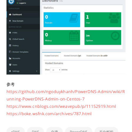
参考
https://github.com/ngoduykhanh/PowerDNS-Admin/wiki/R
unning-PowerDNS-Admin-on-Centos-7
https://www.cnblogs.com/weavepub/p/11152919.html
https://boke.wsfnk.com/archives/787.html
rDNS
DNS
自建
PowerDNS
反向解析