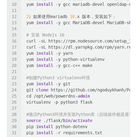
yum 
install
2
）如果使用mariadb 
10.
yum 
install
 -y gcc MariaDB-devel MariaDB-
shar
# 安装 Nodejs 10
yum 
install
yum 
install
yum 
install
#创建Python3 virtualenv环境
yum 
install
git 
clone
 https://github.com/ngoduykhanh/Powe
cd /opt/web/powerdns-
admin
#激活Python3环境并安装Python库（后续操作都是基于P
source
 ./flask/
bin
/
activate
pip 
install
pip 
install