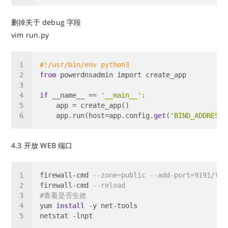
删掉关于 debug 字段
vim run.py
#!/usr/bin/env python3
from
if
 __name__ == 
'__main__'
    app.run(host=app.config.
get
(
'BIND_ADDRESS'
4.3 开放 WEB 端口
firewall-cmd 
--zone=public --add-port=9191/tcp
firewall-cmd 
--reload
#查看是否生效
yum 
install