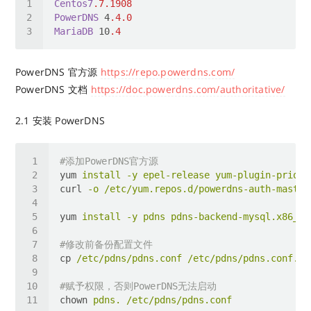
Centos7
.7
.1908
PowerDNS
 4
.4
.0
MariaDB
 10
.4
PowerDNS 官方源
https://repo.powerdns.com/
PowerDNS 文档
https://doc.powerdns.com/authoritative/
2.1 安装 PowerDNS
#添加PowerDNS官方源
yum
install -y epel-release yum-plugin-priori
curl
-o /etc/yum.repos.d/powerdns-auth-master
yum
install -y pdns pdns-backend-mysql.x86_64
#修改前备份配置文件
cp
/etc/pdns/pdns.conf /etc/pdns/pdns.conf.ba
#赋予权限，否则PowerDNS无法启动
chown
pdns. /etc/pdns/pdns.conf