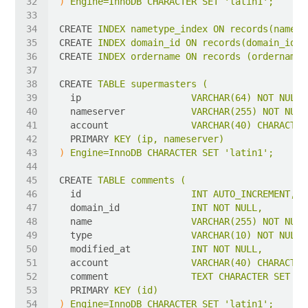
)
Engine=InnoDB CHARACTER SET 'latin1';
CREATE
INDEX nametype_index ON records(name,t
CREATE
INDEX domain_id ON records(domain_id);
CREATE
INDEX ordername ON records (ordername)
CREATE
TABLE supermasters (
ip
VARCHAR(64) NOT NULL,
nameserver
VARCHAR(255) NOT NULL
account
VARCHAR(40) CHARACTER
PRIMARY
KEY (ip, nameserver)
)
Engine=InnoDB CHARACTER SET 'latin1';
CREATE
TABLE comments (
id
INT AUTO_INCREMENT,
domain_id
INT NOT NULL,
name
VARCHAR(255) NOT NULL
type
VARCHAR(10) NOT NULL,
modified_at
INT NOT NULL,
account
VARCHAR(40) CHARACTER
comment
TEXT CHARACTER SET 'u
PRIMARY
KEY (id)
)
Engine=InnoDB CHARACTER SET 'latin1';