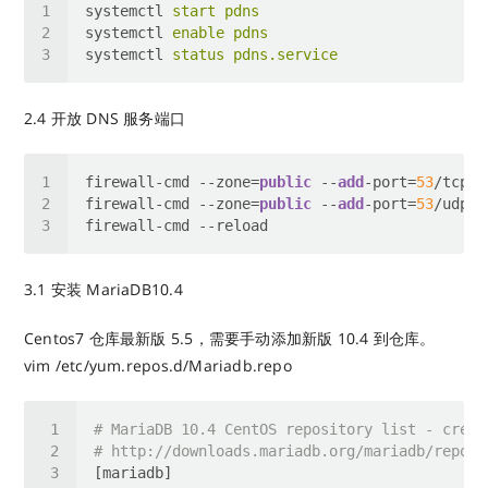
systemctl
start pdns
systemctl
enable pdns
systemctl
status pdns.service
2.4 开放 DNS 服务端口
firewall-cmd --zone=
public
 --
add
-port=
53
firewall-cmd --zone=
public
 --
add
-port=
53
3.1 安装 MariaDB10.4
Centos7 仓库最新版 5.5，需要手动添加新版 10.4 到仓库。
vim /etc/yum.repos.d/Mariadb.repo
# MariaDB 10.4 CentOS repository list - creat
# http://downloads.mariadb.org/mariadb/reposi