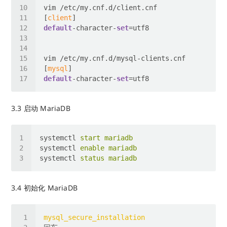
[
client
default
-character-
set
[
mysql
default
-character-
set
3.3 启动 MariaDB
systemctl
start mariadb 
systemctl
enable mariadb
systemctl
status mariadb
3.4 初始化 MariaDB
mysql_secure_installation