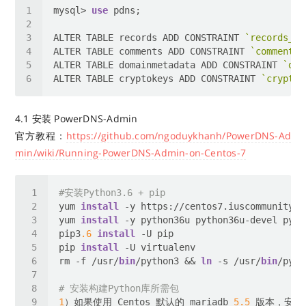
mysql> 
use
ALTER TABLE records ADD CONSTRAINT 
`records_do
ALTER TABLE comments ADD CONSTRAINT 
`comments_
ALTER TABLE domainmetadata ADD CONSTRAINT 
`dom
ALTER TABLE cryptokeys ADD CONSTRAINT 
`cryptok
4.1 安装 PowerDNS-Admin
官方教程：
https://github.com/ngoduykhanh/PowerDNS-Ad
min/wiki/Running-PowerDNS-Admin-on-Centos-7
#安装Python3.6 + pip
yum 
install
yum 
install
pip3
.6
install
pip 
install
rm -f /usr/
bin
/python3 && 
ln
 -s /usr/
bin
/pyth
# 安装构建Python库所需包
1
）如果使用 Centos 默认的 mariadb 
5.5