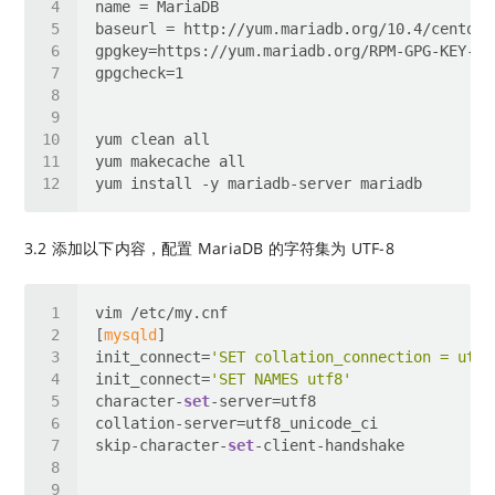
3.2 添加以下内容，配置 MariaDB 的字符集为 UTF-8
[
mysqld
init_connect=
'SET collation_connection = utf8
init_connect=
'SET NAMES utf8'
character-
set
skip-character-
set