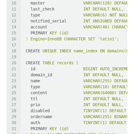
master
VARCHAR(128) DEFAULT 
last_check
INT DEFAULT NULL,
type
VARCHAR(6) NOT NULL,
notified_serial
INT UNSIGNED DEFAULT 
account
VARCHAR(40) CHARACTER
PRIMARY
KEY (id)
)
Engine=InnoDB CHARACTER SET 'latin1';
CREATE
UNIQUE INDEX name_index ON domains(nam
CREATE
TABLE records (
id
BIGINT AUTO_INCREMENT
domain_id
INT DEFAULT NULL,
name
VARCHAR(255) DEFAULT 
type
VARCHAR(10) DEFAULT N
content
VARCHAR(64000) DEFAUL
ttl
INT DEFAULT NULL,
prio
INT DEFAULT NULL,
disabled
TINYINT(1) DEFAULT 0,
ordername
VARCHAR(255) BINARY D
auth
TINYINT(1) DEFAULT 1,
PRIMARY
KEY (id)