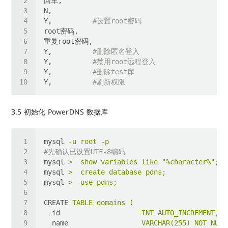
Y,          
#设置root密码
Y,          
#删除匿名登入
Y,          
#禁用root远程登入
Y,          
#删除test库
Y,          
#刷新权限
3.5 初始化 PowerDNS 数据库
mysql
-u root -p
#先确认已设置UTF-8编码
mysql
>  show variables like "%character%";
mysql
>  create database pdns;
mysql
>  use pdns;
CREATE
TABLE domains (
id
INT AUTO_INCREMENT,
name
VARCHAR(255) NOT NULL