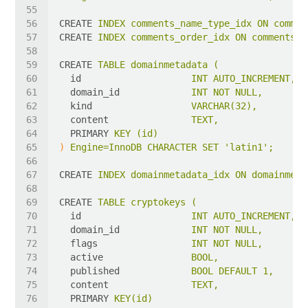
CREATE
INDEX comments_name_type_idx ON commen
CREATE
INDEX comments_order_idx ON comments (
CREATE
TABLE domainmetadata (
id
INT AUTO_INCREMENT,
domain_id
INT NOT NULL,
kind
VARCHAR(32),
content
TEXT,
PRIMARY
KEY (id)
)
Engine=InnoDB CHARACTER SET 'latin1';
CREATE
INDEX domainmetadata_idx ON domainmeta
CREATE
TABLE cryptokeys (
id
INT AUTO_INCREMENT,
domain_id
INT NOT NULL,
flags
INT NOT NULL,
active
BOOL,
published
BOOL DEFAULT 1,
content
TEXT,
PRIMARY
KEY(id)